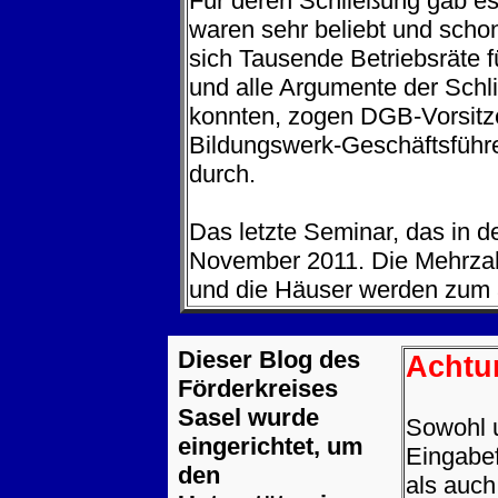
Für deren Schließung gab es
waren sehr beliebt und scho
sich Tausende Betriebsräte f
und alle Argumente der Schl
konnten, zogen DGB-Vorsitz
Bildungswerk-Geschäftsführe
durch.
Das letzte Seminar, das in d
November 2011. Die Mehrzahl
und die Häuser werden zum 
Dieser Blog des
Achtu
Förderkreises
Sasel wurde
Sowohl 
eingerichtet, um
Eingabef
den
als auch