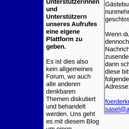
Unterstützerinnen
Gästebu
und
nunmeh
Unterstützern
geschlo
unseres Aufrufes
eine eigene
Wenn du
Plattform zu
dennoch
geben.
Nachrich
zusenden
Es ist dies also
dann sc
kein allgemeines
diese bit
Forum, wo auch
folgende
alle anderen
Adresse
denkbaren
Themen diskutiert
foerderk
und behandelt
sasel@a
werden. Uns geht
es mit diesem Blog
um einen